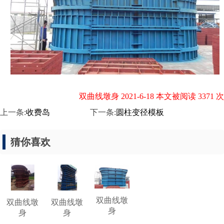
双曲线墩身 2021-6-18 本文被阅读 3371 次
上一条:
收费岛
下一条:
圆柱变径模板
猜你喜欢
双曲线墩
双曲线墩
双曲线墩
身
身
身