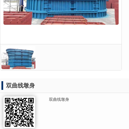
双曲线墩身
双曲线墩身