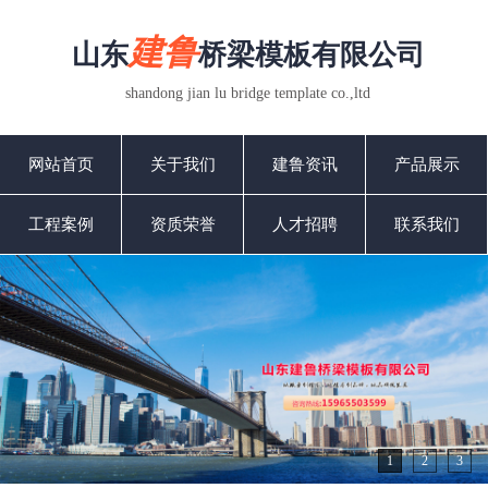
建鲁
山东
桥梁模板有限公司
shandong jian lu bridge template co.,ltd
网站首页
关于我们
建鲁资讯
产品展示
工程案例
资质荣誉
人才招聘
联系我们
1
2
3