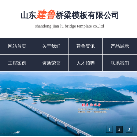
建鲁
山东
桥梁模板有限公司
shandong jian lu bridge template co.,ltd
网站首页
关于我们
建鲁资讯
产品展示
工程案例
资质荣誉
人才招聘
联系我们
1
2
3