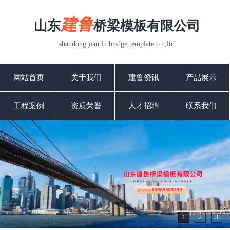
建鲁
山东
桥梁模板有限公司
shandong jian lu bridge template co.,ltd
网站首页
关于我们
建鲁资讯
产品展示
工程案例
资质荣誉
人才招聘
联系我们
1
2
3